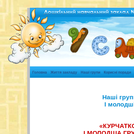
Головна
Життя закладу
Наші групи
Корисні поради
Наші груп
I молодш
«КУРЧАТК
І МОЛОДША ГР