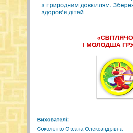
з природним довкіллям. Збере
здоров’я дітей.
«СВІТЛЯЧО
І МОЛОДША ГР
Вихователі:
Соколенко Оксана Олександрівна